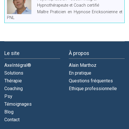
Hypnothérapeute et Coach certifié
Maître Praticien en Hypnose Ericksonienne et
PNL
Le site
À propos
AxeIntégral®
Alain Marthoz
Solutions
En pratique
Thérapie
Questions fréquentes
Coaching
Ethique professionnelle
Psy
Témoignages
Blog
Contact