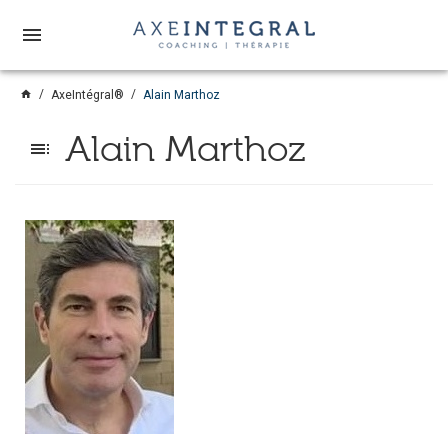
menu
home
AxeIntégral®
Alain Marthoz
Alain Marthoz
toc