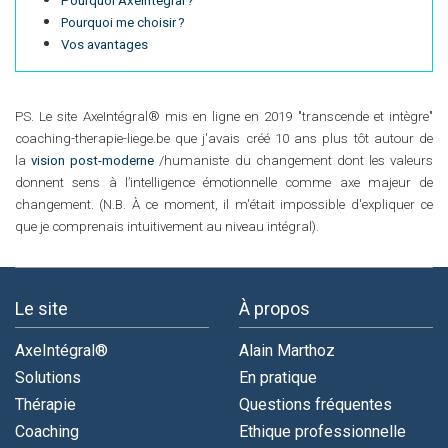
Pourquoi AxeIntégral ?
Pourquoi me choisir ?
Vos avantages
PS. Le site AxeIntégral® mis en ligne en 2019 "transcende et intègre"
coaching-therapie-liege.be que j'avais créé 10 ans plus tôt autour de
la
vision post-moderne
/humaniste du changement dont les valeurs
donnent sens à l’intelligence émotionnelle comme axe majeur de
changement. (N.B. À ce moment, il m'était impossible d'expliquer ce
que je comprenais intuitivement au niveau intégral).
Le site
À propos
AxeIntégral®
Alain Marthoz
Solutions
En pratique
Thérapie
Questions fréquentes
Coaching
Ethique professionnelle