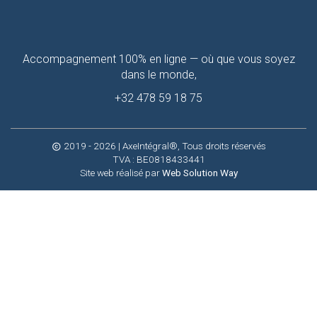
Contactez-
Accompagnement 100% en ligne — où que vous soyez
moi
dans le monde,
+32 478 59 18 75
2019 - 2026
| AxeIntégral®, Tous droits réservés
copyright
TVA : BE0818433441
Site web réalisé par
Web Solution Way