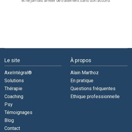
et ne jamais arrêter de traitement sans son accord.
Le site
À propos
AxeIntégral®
Alain Marthoz
Solutions
En pratique
Thérapie
Questions fréquentes
Coaching
Ethique professionnelle
Psy
Témoignages
Blog
Contact