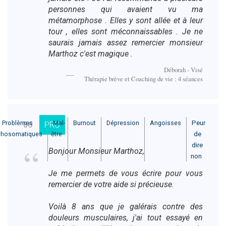
personnes qui avaient vu ma
métamorphose . Elles y sont allée et à leur
tour , elles sont méconnaissables . Je ne
saurais jamais assez remercier monsieur
Marthoz c'est magique .
Déborah - Visé
Thérapie brève et Coaching de vie : 4 séances
Problèmes
Mal-
Burnout
Dépression
Angoisses
Peur
86
PRO
chosomatiques
être
de
dire
Bonjour Monsieur Marthoz,
non
Je me permets de vous écrire pour vous
remercier de votre aide si précieuse.
Voilà 8 ans que je galérais contre des
douleurs musculaires, j'ai tout essayé en