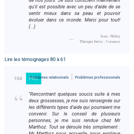
de nos jours. Je suis conscient maintenant
qu'il est possible avec un peu d'aide de se
sentir mieux dans sa peau et pouvoir
évoluer dans ce monde. Merci pour tout!
(...)
Jean - Habay
Thérapie brève : 3 séances
Lire les témoignages 80 à 61
Problèmes relationnels
Problèmes professionnels
104
PRO
"Rencontrant quelques soucis suite à mes
deux grossesses, je me suis renseignée sur
les différents types d'aide qui pourraient me
convenir. Sur le conseil de plusieurs
personnes, je me suis rendue chez Mr
Marthoz. Tout se déroule très simplement :
Mr Marthoz nous accueille, nous explique