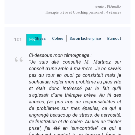
Annie - Flémalle
Thérapie brève et Coaching personnel : 4 séances
Stress
Colère
Savoir lâcher-prise
Burnout
101
PRO
Ci-dessous mon témoignage :
"Je suis allé consulté M. Marthoz sur
conseil d'une amie à ma mère. Je ne savais
pas du tout en quoi ça consistait mais je
souhaitais régler mon problème au plus vite
et était donc intéressé par le fait qu'il
s'agissait d'une thérapie brève. Au fil des
années, j'ai pris trop de responsabilités et
de problèmes sur mes épaules, ce qui a
engrangé beaucoup de stress, de nervosité,
de frustration et de colère. Au lieu de "lâcher
prise", j'ai été en "sur-contrôle" ce qui a
finalement conduit à un burn-out (que je