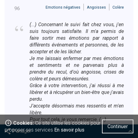
Emotions négatives
Angoisses
Colère
96
(...) Concernant le suivi fait chez vous, j'en
suis toujours satisfaite. Il m'a permis de
faire sortir mes émotions par rapport à
différents événements et personnes, de les
accepter et de les lâcher.
Je me laissais enfermer par mes émotions
et sentiments et ne parvenais plus à
prendre du recul, d'où angoisse, crises de
colère et peurs démesurées.
Grâce à votre intervention, j'ai réussi à me
libérer et à récupérer un bien-être que j'avais
perdu.
J'accepte désormais mes ressentis et m'en
libère.
Pour tout cela, je vous remercie. (...)
info_outline
Cookies:
Ce site utilise les cookies pour
Continuer
Marie-Louise - Plombières
proposer ses services
En savoir plus
share
keyboard_arrow_up
Partager
Thérapie brève et Coaching de vie : 3 séances
Facebook
Twitter
Viadeo
Google
Linkedin
Pinterest