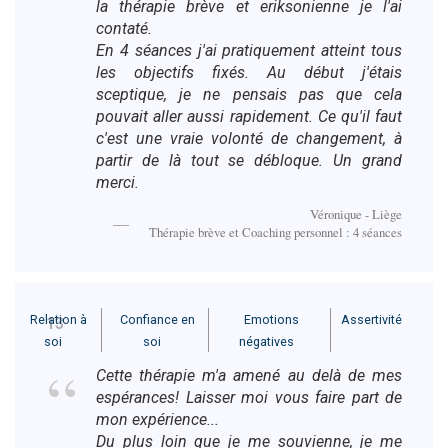
la thérapie brève et eriksonienne je l'ai
contaté.
En 4 séances j'ai pratiquement atteint tous
les objectifs fixés. Au début j'étais
sceptique, je ne pensais pas que cela
pouvait aller aussi rapidement. Ce qu'il faut
c'est une vraie volonté de changement, à
partir de là tout se débloque. Un grand
merci.
Véronique - Liège
Thérapie brève et Coaching personnel : 4 séances
Relation à
Confiance en
Emotions
Assertivité
13
soi
soi
négatives
Cette thérapie m'a amené au delà de mes
espérances! Laisser moi vous faire part de
mon expérience...
Du plus loin que je me souvienne, je me