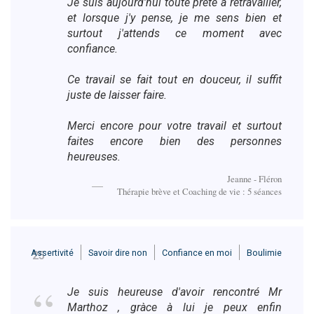
Je suis aujourd'hui toute prête à retravailler,
et lorsque j'y pense, je me sens bien et
surtout j'attends ce moment avec
confiance.
Ce travail se fait tout en douceur, il suffit
juste de laisser faire.
Merci encore pour votre travail et surtout
faites encore bien des personnes
heureuses.
Jeanne - Fléron
Thérapie brève et Coaching de vie : 5 séances
Assertivité
Savoir dire non
Confiance en moi
Boulimie
25
Je suis heureuse d'avoir rencontré Mr
Marthoz , gràce à lui je peux enfin