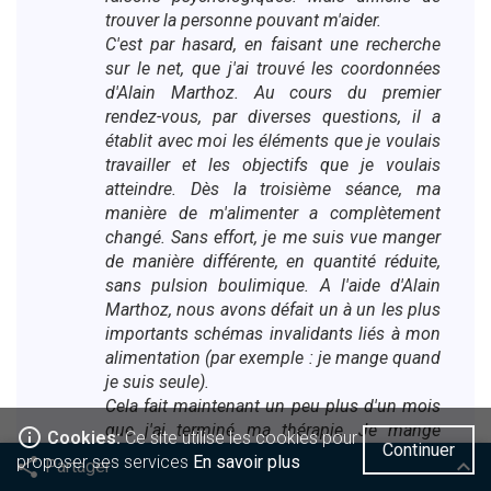
trouver la personne pouvant m'aider.
C'est par hasard, en faisant une recherche
sur le net, que j'ai trouvé les coordonnées
d'Alain Marthoz. Au cours du premier
rendez-vous, par diverses questions, il a
établit avec moi les éléments que je voulais
travailler et les objectifs que je voulais
atteindre. Dès la troisième séance, ma
manière de m'alimenter a complètement
changé. Sans effort, je me suis vue manger
de manière différente, en quantité réduite,
sans pulsion boulimique. A l'aide d'Alain
Marthoz, nous avons défait un à un les plus
importants schémas invalidants liés à mon
alimentation (par exemple : je mange quand
je suis seule).
Cela fait maintenant un peu plus d'un mois
que j'ai terminé ma thérapie. Je mange
info_outline
Cookies:
Ce site utilise les cookies pour
Continuer
sainement, sans effort particulier. J'ai déjà
proposer ses services
En savoir plus
share
keyboard_arrow_up
Partager
perdu 8 kilos, soit presque la moitié de
Facebook
Twitter
Viadeo
Google
Linkedin
Pinterest