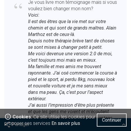
Je vous livre mon témoignage mais si vous
vouliez bien changer mon nom?
Voici:
Il est des êtres que la vie met sur votre
chemin et qui sont de grands maîtres. Alain
Marthoz est de ceux-là.
Depuis notre thérapie brève tant de choses
se sont mises à changer petit à petit.
Me voici devenue une version 2.0 de moi,
c’est toujours moi mais en mieux.
Ma famille et mes amis me trouvent
rayonnante. J’ai osé commencer la course à
pied et le sport, ai perdu 8kg, nouveau look
et nouvelle voiture et je me sens mieux
dans ma peau. Ça, c’est pour l’aspect
extérieur.
J’ai aussi l’impression d’être plus présente
et que les gens me voient et m’écoutent
info_outline
Cookies:
Ce site utilise les cookies pour
plus qu’avant, j’ose m’exprimer davantage.
Continuer
proposer ses services
En savoir plus
share
keyboard_arrow_up
Partager
J’ose prendre du temps pour moi sans
Facebook
Twitter
Viadeo
Google
Linkedin
Pinterest
culpabilité et cela me fait du bien.