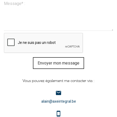
Message* :
Envoyer mon message
Vous pouvez également me contacter via :
email
alain@axeintegral.be
smartphone