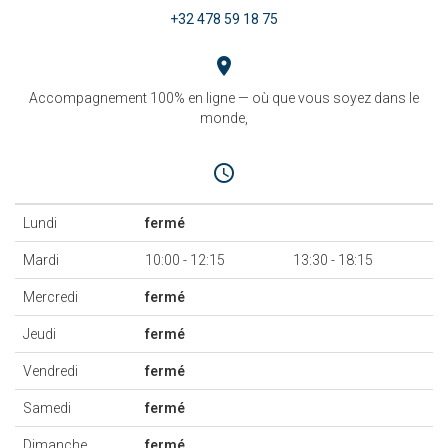
+32 478 59 18 75
place
Accompagnement 100% en ligne — où que vous soyez dans le
monde,
access_time
Lundi
fermé
Mardi
10:00
-
12:15
13:30
-
18:15
Mercredi
fermé
Jeudi
fermé
Vendredi
fermé
Samedi
fermé
Dimanche
fermé