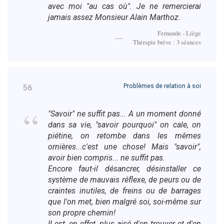
avec moi "au cas où". Je ne remercierai
jamais assez Monsieur Alain Marthoz.
Fernande - Liège
Thérapie brève : 3 séances
Problèmes de relation à soi
56
"Savoir" ne suffit pas... A un moment donné
dans sa vie, "savoir pourquoi" on cale, on
piétine, on retombe dans les mêmes
ornières...c'est une chose! Mais "savoir",
avoir bien compris... ne suffit pas.
Encore faut-il désancrer, désinstaller ce
système de mauvais réflexe, de peurs ou de
craintes inutiles, de freins ou de barrages
que l'on met, bien malgré soi, soi-même sur
son propre chemin!
Il est, en effet, plus aisé d'en trouver et d'en