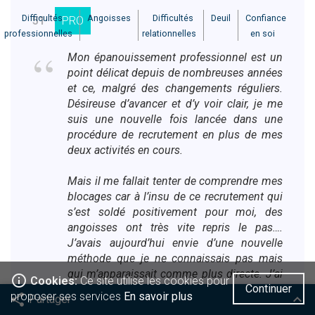
Difficultés
Angoisses
Difficultés
Deuil
Confiance
51
PRO
professionnelles
relationnelles
en soi
Mon épanouissement professionnel est un
point délicat depuis de nombreuses années
et ce, malgré des changements réguliers.
Désireuse d’avancer et d’y voir clair, je me
suis une nouvelle fois lancée dans une
procédure de recrutement en plus de mes
deux activités en cours.
Mais il me fallait tenter de comprendre mes
blocages car à l’insu de ce recrutement qui
s’est soldé positivement pour moi, des
angoisses ont très vite repris le pas….
J’avais aujourd’hui envie d’une nouvelle
méthode que je ne connaissais pas mais
qui m’apparaissait comme plus directe. J’ai
info_outline
Cookies:
Ce site utilise les cookies pour
Continuer
donc contacté Monsieur Marthoz dont on
proposer ses services
En savoir plus
share
keyboard_arrow_up
Partager
m’avait parlé.
Facebook
Twitter
Viadeo
Google
Linkedin
Pinterest