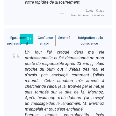
votre rapidité de discernement.
Lucie - Ciney
Thérapie brève : 5 séances
Épuisement
Confiance
Sérénité
Intégration de la
59
PRO
professionnel
en soi
conscience
Un jour j'ai craqué dans ma vie
professionnelle et j'ai démissionné de mon
poste de responsable après 23 ans , j' étais
proche du burn out ! J'étais très mal et
n'avais pas envisagé comment j'allais
rebondir. Cette situation m'a amené à
chercher de l'aide, je lai trouvée par le net, je
suis tombée sur le site de M. Marthoz.
Après beaucoup d'hésitations, j'ai envoyé
un message,dès le lendemain, M. Marthoz
m'appelait et tout s'est enchainé
Premier rendez vous,objectifs fixés