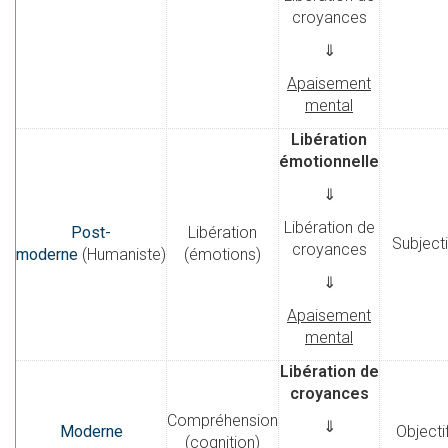
croyances
⇓
Apaisement
mental
Libération
émotionnelle
⇓
Libération de
Post-
Libération
Subjecti
croyances
moderne
(Humaniste)
(émotions)
⇓
Apaisement
mental
Libération de
croyances
Compréhension
⇓
Moderne
Objecti
(cognition)