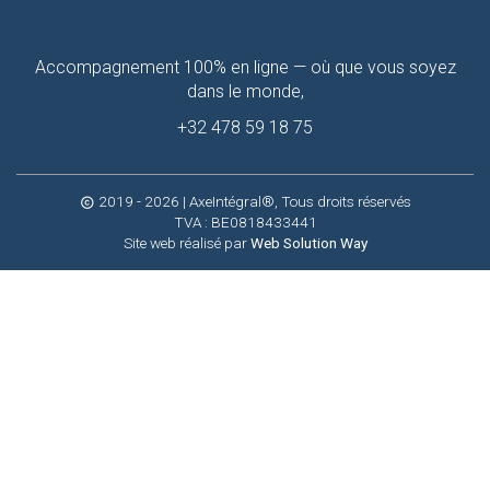
Contactez-
Accompagnement 100% en ligne — où que vous soyez
moi
dans le monde,
+32 478 59 18 75
2019 - 2026
| AxeIntégral®, Tous droits réservés
copyright
TVA : BE0818433441
Site web réalisé par
Web Solution Way