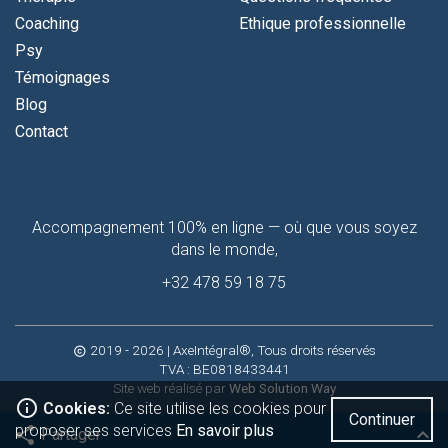
Coaching
Ethique professionnelle
Psy
Témoignages
Blog
Contact
Contactez-
Accompagnement 100% en ligne — où que vous soyez
moi
dans le monde,
+32 478 59 18 75
2019 - 2026
| AxeIntégral®, Tous droits réservés
copyright
TVA : BE0818433441
Site web réalisé par
Web Solution Way
info_outline
Cookies:
Ce site utilise les cookies pour
Continuer
proposer ses services
En savoir plus
share
keyboard_arrow_up
Partager