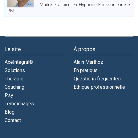
Maître Praticien en Hypnose Ericksonienne et
PNL
Le site
À propos
AxeIntégral®
Alain Marthoz
Solutions
En pratique
Thérapie
Questions fréquentes
Coaching
Ethique professionnelle
Psy
Témoignages
Blog
Contact