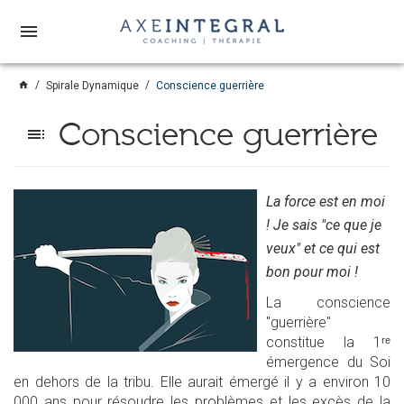
menu
home
Spirale Dynamique
Conscience guerrière
Conscience guerrière
toc
La force est en moi
! Je sais "ce que je
veux" et ce qui est
bon pour moi !
La conscience
"guerrière"
constitue la 1ʳᵉ
émergence du Soi
en dehors de la tribu. Elle aurait émergé il y a environ 10
000 ans pour résoudre les problèmes et les excès de la