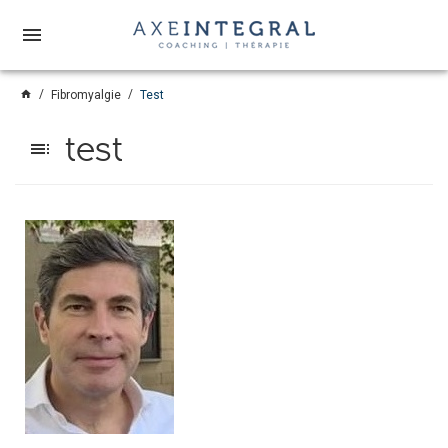
menu
home
Fibromyalgie
Test
test
toc