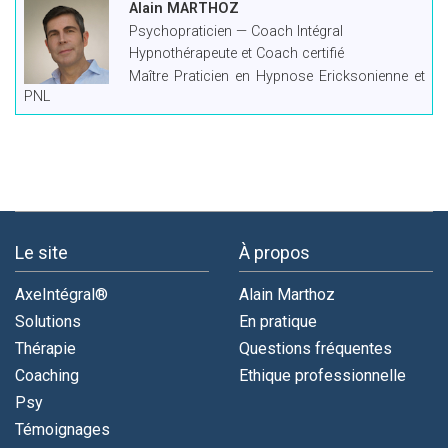
Alain MARTHOZ
Psychopraticien — Coach Intégral
Hypnothérapeute et Coach certifié
Maître Praticien en Hypnose Ericksonienne et
PNL
Le site
À propos
AxeIntégral®
Alain Marthoz
Solutions
En pratique
Thérapie
Questions fréquentes
Coaching
Ethique professionnelle
Psy
Témoignages