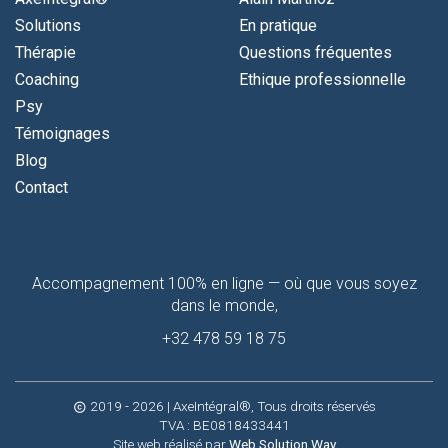
Solutions
En pratique
Thérapie
Questions fréquentes
Coaching
Ethique professionnelle
Psy
Témoignages
Blog
Contact
Contactez-
Accompagnement 100% en ligne — où que vous soyez
moi
dans le monde,
+32 478 59 18 75
2019 - 2026
| AxeIntégral®, Tous droits réservés
copyright
TVA : BE0818433441
Site web réalisé par
Web Solution Way