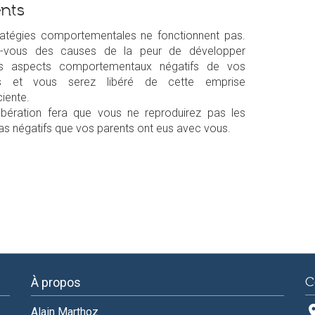
nts
ratégies comportementales ne fonctionnent pas.
z-vous des causes de la peur de développer
ns aspects comportementaux négatifs de vos
ts et vous serez libéré de cette emprise
iente.
libération fera que vous ne reproduirez pas les
s négatifs que vos parents ont eus avec vous.
À propos
C
pl
Alain Marthoz