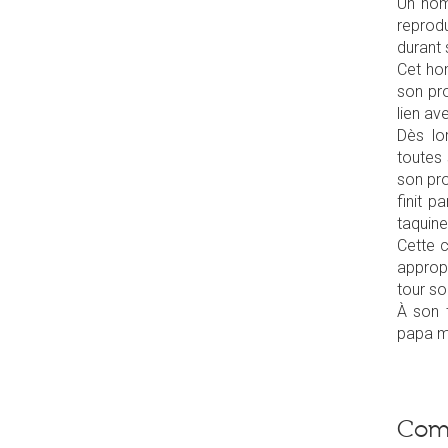
Un hom
reprod
durant
Cet ho
son pro
lien av
Dès lo
toutes
son pro
finit p
taquine
Cette c
approp
tour son
À son 
papa ma
Com