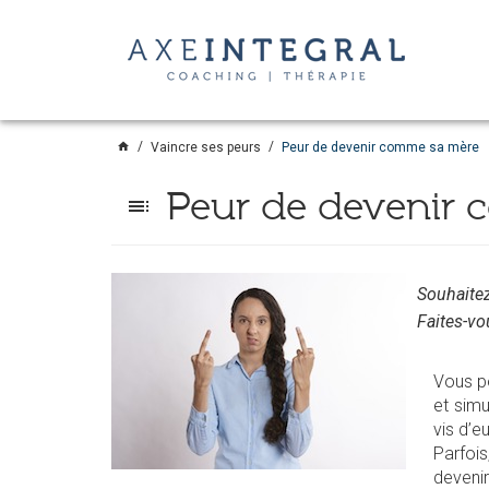
home
Vaincre ses peurs
Peur de devenir comme sa mère
Peur de devenir
toc
Souhaitez
Faites-vo
Vous po
et simu
vis d’e
Parfoi
deveni