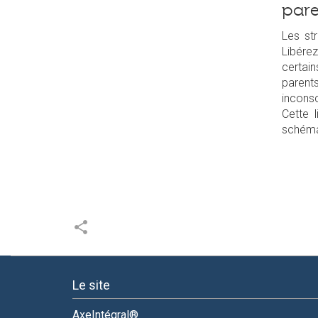
pare
Les st
Libére
certai
paren
inconsc
Cette 
schéma
share
Le site
AxeIntégral®