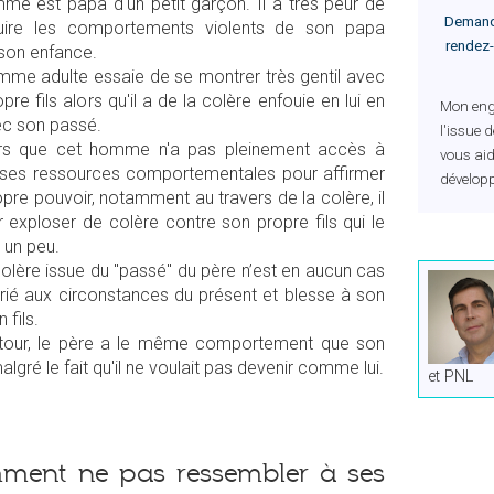
me est papa d'un petit garçon. Il a très peur de
Demand
uire les comportements violents de son papa
rendez-
 son enfance.
mme adulte essaie de se montrer très gentil avec
pre fils alors qu'il a de la colère enfouie en lui en
Mon enga
ec son passé.
l'issue d
rs que cet homme n'a pas pleinement accès à
vous aid
 ses ressources comportementales pour affirmer
dévelop
pre pouvoir, notamment au travers de la colère, il
ar exploser de colère contre son propre fils qui le
 un peu.
olère issue du "passé" du père n’est en aucun cas
rié aux circonstances du présent et blesse à son
 fils.
tour, le père a le même comportement que son
lgré le fait qu'il ne voulait pas devenir comme lui.
et PNL
ment ne pas ressembler à ses