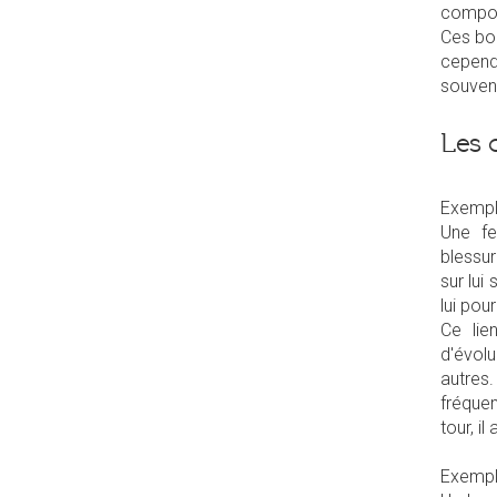
compor
Ces bon
cepen
souvent
Les 
Exempl
Une fe
blessur
sur lui
lui pou
Ce lie
d'évolu
autres.
fréqu
tour, i
Exempl