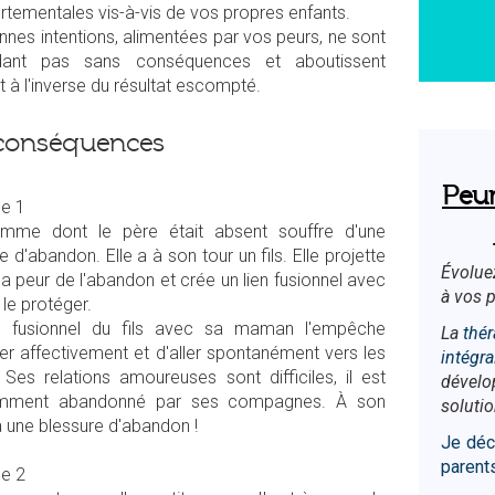
tementales vis-à-vis de vos propres enfants.
nes intentions, alimentées par vos peurs, ne sont
dant pas sans conséquences et aboutissent
 à l'inverse du résultat escompté.
conséquences
Peu
e 1
mme dont le père était absent souffre d'une
e d'abandon. Elle a à son tour un fils. Elle projette
Évoluez
 sa peur de l'abandon et crée un lien fusionnel avec
à vos p
r le protéger.
n fusionnel du fils avec sa maman l'empêche
La
thér
er affectivement et d'aller spontanément vers les
intégra
 Ses relations amoureuses sont difficiles, il est
dével
emment abandonné par ses compagnes. À son
solutio
l a une blessure d'abandon !
Je déc
parents
e 2