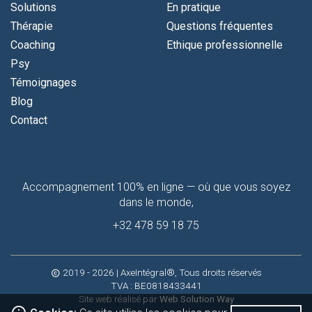
Solutions
En pratique
Thérapie
Questions fréquentes
Coaching
Ethique professionnelle
Psy
Témoignages
Blog
Contact
Contactez-
Accompagnement 100% en ligne — où que vous soyez
moi
dans le monde,
+32 478 59 18 75
2019 - 2026
| AxeIntégral®, Tous droits réservés
copyright
TVA : BE0818433441
Site web réalisé par
Web Solution Way